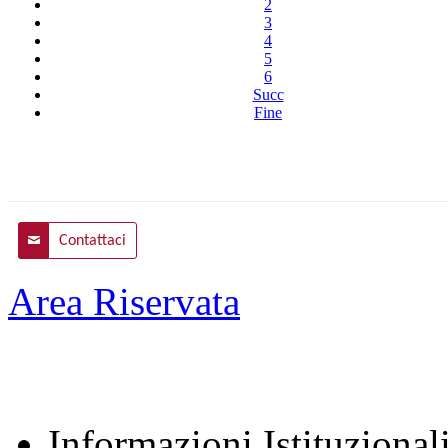
2
3
4
5
6
Succ
Fine
Contattaci
Area Riservata
Informazioni Istituzional