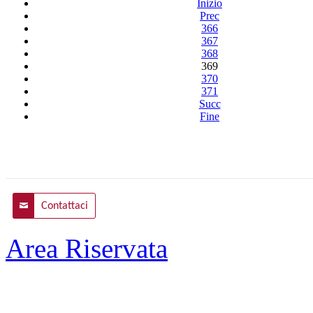
Inizio
Prec
366
367
368
369
370
371
Succ
Fine
Contattaci
Area Riservata