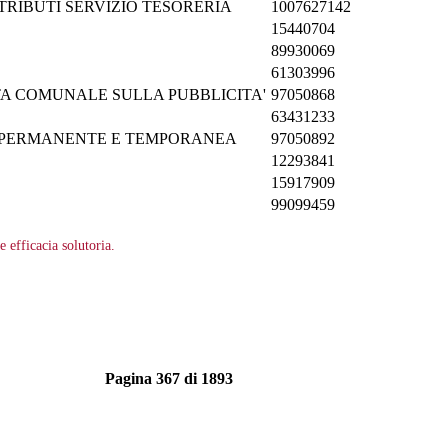
TRIBUTI SERVIZIO TESORERIA
1007627142
15440704
89930069
61303996
TA COMUNALE SULLA PUBBLICITA'
97050868
63431233
P PERMANENTE E TEMPORANEA
97050892
12293841
15917909
99099459
efficacia solutoria.
Pagina 367 di 1893