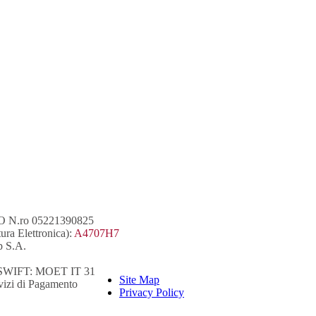
RMO N.ro 05221390825
ra Elettronica):
A4707H7
p S.A.
BI) SWIFT: MOET IT 31
Site Map
rvizi di Pagamento
Privacy Policy