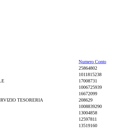
Numero Conto
25864802
1011815238
LE
17008731
1006725939
16672099
RVIZIO TESORERIA
208629
1008839290
13004858
12597811
13519160