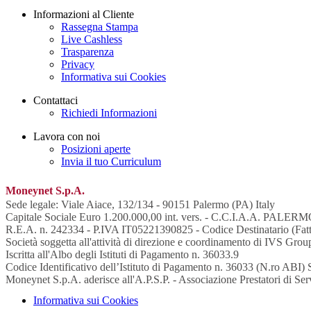
Informazioni al Cliente
Rassegna Stampa
Live Cashless
Trasparenza
Privacy
Informativa sui Cookies
Contattaci
Richiedi Informazioni
Lavora con noi
Posizioni aperte
Invia il tuo Curriculum
Moneynet S.p.A.
Sede legale: Viale Aiace, 132/134 - 90151 Palermo (PA) Italy
Capitale Sociale Euro 1.200.000,00 int. vers. - C.C.I.A.A. PALE
R.E.A. n. 242334 - P.IVA IT05221390825 - Codice Destinatario (Fattu
Società soggetta all'attività di direzione e coordinamento di IVS Grou
Iscritta all'Albo degli Istituti di Pagamento n. 36033.9
Codice Identificativo dell’Istituto di Pagamento n. 36033 (N.ro A
Moneynet S.p.A. aderisce all'A.P.S.P. - Associazione Prestatori di Se
Informativa sui Cookies