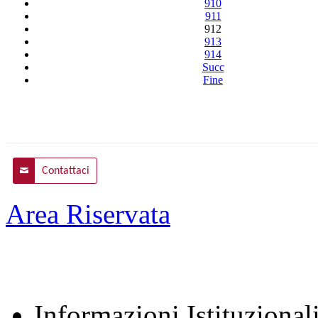
910
911
912
913
914
Succ
Fine
Contattaci
Area Riservata
Informazioni Istituzional