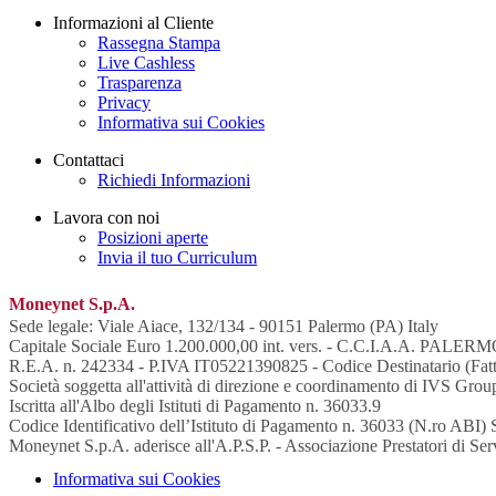
Informazioni al Cliente
Rassegna Stampa
Live Cashless
Trasparenza
Privacy
Informativa sui Cookies
Contattaci
Richiedi Informazioni
Lavora con noi
Posizioni aperte
Invia il tuo Curriculum
Moneynet S.p.A.
Sede legale: Viale Aiace, 132/134 - 90151 Palermo (PA) Italy
Capitale Sociale Euro 1.200.000,00 int. vers. - C.C.I.A.A. PALE
R.E.A. n. 242334 - P.IVA IT05221390825 - Codice Destinatario (Fattu
Società soggetta all'attività di direzione e coordinamento di IVS Grou
Iscritta all'Albo degli Istituti di Pagamento n. 36033.9
Codice Identificativo dell’Istituto di Pagamento n. 36033 (N.ro A
Moneynet S.p.A. aderisce all'A.P.S.P. - Associazione Prestatori di Se
Informativa sui Cookies