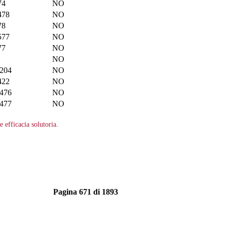
74
NO
478
NO
78
NO
577
NO
77
NO
NO
204
NO
422
NO
476
NO
477
NO
efficacia solutoria.
Pagina 671 di 1893