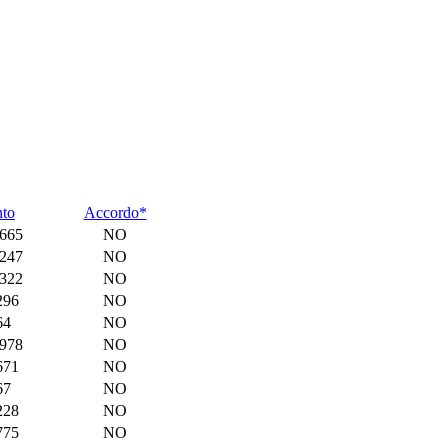
to
Accordo*
665
NO
247
NO
322
NO
296
NO
64
NO
978
NO
671
NO
67
NO
228
NO
775
NO