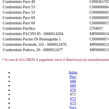
Condominio Pace 49
C00036170
Condominio Pace 53
C00000000
Condominio Pace 53
C00000004
Condominio Pace 69
C00000000
Condominio Pace 69
C00000005
Condominio Pacifico
2704957
Condominio PACINI 85 - 0000014204
MP0000014
Condominio Pacino Di Buonaguida 1
C00000007
Condominio Pacinotti, 110 - 0000012476
MP0000012
Condominio Padova, 20 - 0000012477
MP0000012
* In caso di ACCORDO il pagamento verso il Beneficiario ha immediatamente 
Inizio
Prec
668
669
670
671
672
673
Succ