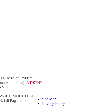
RMO N.ro 05221390825
ra Elettronica):
A4707H7
p S.A.
BI) SWIFT: MOET IT 31
Site Map
rvizi di Pagamento
Privacy Policy