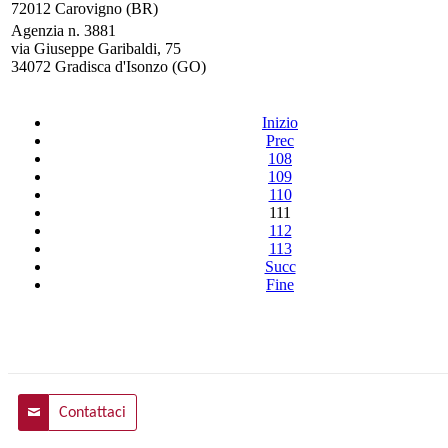
72012 Carovigno (BR)
Agenzia n. 3881
via Giuseppe Garibaldi, 75
34072 Gradisca d'Isonzo (GO)
Inizio
Prec
108
109
110
111
112
113
Succ
Fine
Contattaci