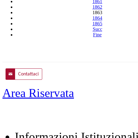
1861
1862
1863
1864
1865
Succ
Fine
Contattaci
Area Riservata
Informazioni Istituzional