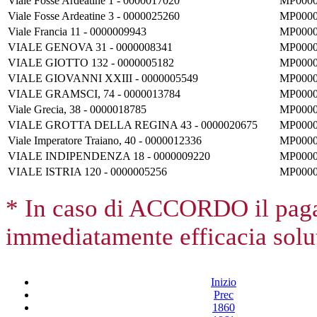
Viale Fosse Ardeatine 1 - 0000017020
MP0000
Viale Fosse Ardeatine 3 - 0000025260
MP0000
Viale Francia 11 - 0000009943
MP0000
VIALE GENOVA 31 - 0000008341
MP0000
VIALE GIOTTO 132 - 0000005182
MP0000
VIALE GIOVANNI XXIII - 0000005549
MP0000
VIALE GRAMSCI, 74 - 0000013784
MP0000
Viale Grecia, 38 - 0000018785
MP0000
VIALE GROTTA DELLA REGINA 43 - 0000020675
MP0000
Viale Imperatore Traiano, 40 - 0000012336
MP0000
VIALE INDIPENDENZA 18 - 0000009220
MP0000
VIALE ISTRIA 120 - 0000005256
MP0000
* In caso di ACCORDO il paga
immediatamente efficacia solut
Inizio
Prec
1860