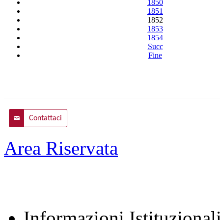
1850
1851
1852
1853
1854
Succ
Fine
Contattaci
Area Riservata
Informazioni Istituzional