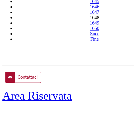
1645
1646
1647
1648
1649
1650
Succ
Fine
Contattaci
Area Riservata