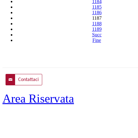
1184
1185
1186
1187
1188
1189
Succ
Fine
Contattaci
Area Riservata