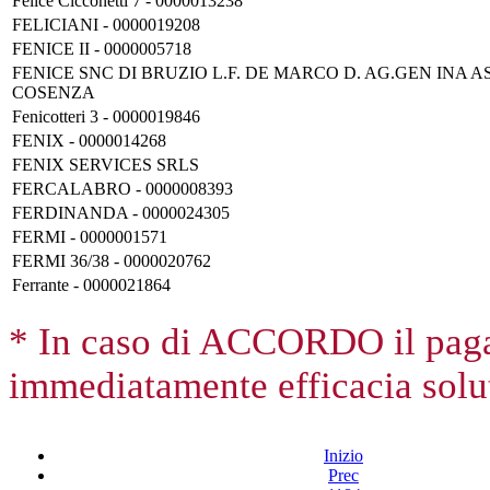
Felice Cicconetti 7 - 0000013238
FELICIANI - 0000019208
FENICE II - 0000005718
FENICE SNC DI BRUZIO L.F. DE MARCO D. AG.GEN INA A
COSENZA
Fenicotteri 3 - 0000019846
FENIX - 0000014268
FENIX SERVICES SRLS
FERCALABRO - 0000008393
FERDINANDA - 0000024305
FERMI - 0000001571
FERMI 36/38 - 0000020762
Ferrante - 0000021864
* In caso di ACCORDO il paga
immediatamente efficacia solut
Inizio
Prec