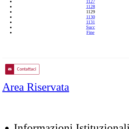
1127
1128
1129
1130
1131
Succ
Fine
Contattaci
Area Riservata
Informazioni Istituzional