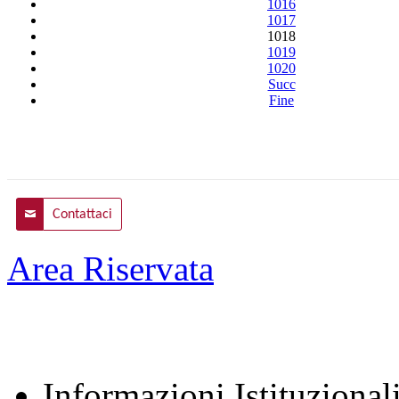
1016
1017
1018
1019
1020
Succ
Fine
Contattaci
Area Riservata
Informazioni Istituzional