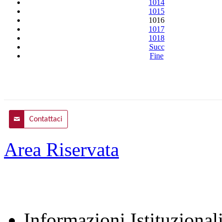
1014
1015
1016
1017
1018
Succ
Fine
Contattaci
Area Riservata
Informazioni Istituzional