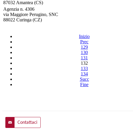
87032 Amantea (CS)
Agenzia n. 4306
via Maggiore Perugino, SNC
88022 Curinga (CZ)
Inizio
Prec
129
130
131
132
133
134
Succ
Fine
Contattaci